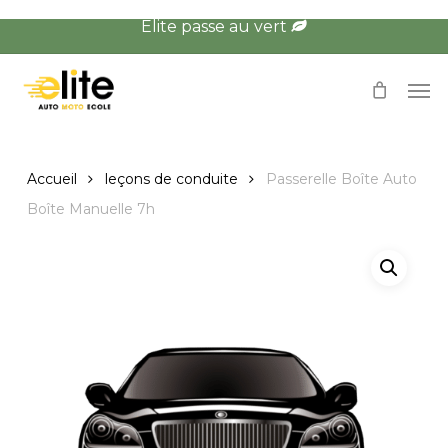
Skip
Élite passe au vert
to
main
Men
content
Accueil
leçons de conduite
Passerelle Boîte Auto
Boîte Manuelle 7h