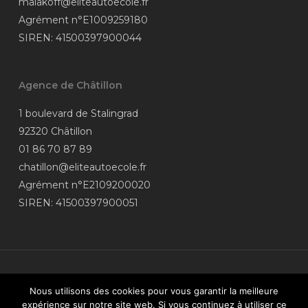
malakoff@eliteautoecole.fr
Agrément n°E1009259180
SIREN: 41500397900044
Agence de Châtillon
1 boulevard de Stalingrad
92320 Châtillon
01 86 70 87 89
chatillon@eliteautoecole.fr
Agrément n°E2109200020
SIREN: 41500397900051
© 2026 Élite Auto-Moto-école.
Nous utilisons des cookies pour vous garantir la meilleure
Données personnelles
| Coordonnées
expérience sur notre site web. Si vous continuez à utiliser ce
du
médiateur
| Site réalisé par
vroomvroom.fr
| Financez votre