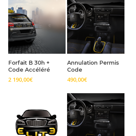
Select Options
Select Options
Forfait B 30h +
Annulation Permis
Code Accéléré
Code
2 190,00
€
490,00
€