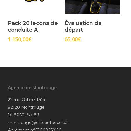
Select Options
Select Options
Pack 20 leçons de
Évaluation de
conduite A
départ
1 150,00
€
65,00
€
Agence de Montrouge
22 rue Gabriel Péri
92120 Montrouge
01 86 70 87 89
montrouge@eliteautoecole.fr
Agrément n°E1009259110