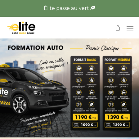
Skip
Élite passe au vert
to
main
Men
content