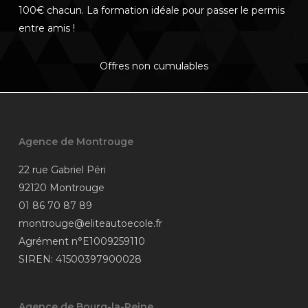
p
100€ chacun. La formation idéale pour passer le permis
(
entre amis !
Offres non cumulables
Agence de Montrouge
22 rue Gabriel Péri
92120 Montrouge
01 86 70 87 89
montrouge@eliteautoecole.fr
Agrément n°E1009259110
SIREN: 41500397900028
Agence de Bourg-la-Reine