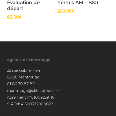
Select Options
Select Options
Évaluation de
Permis AM – BSR
départ
200,00
€
65,00
€
Agence de Montrouge
22 rue Gabriel Péri
92120 Montrouge
01 86 70 87 89
montrouge@eliteautoecole.fr
Agrément n°E1009259110
SIREN: 41500397900028