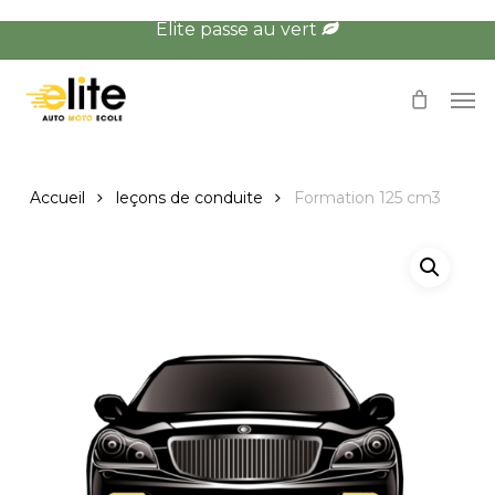
Skip
Élite passe au vert
to
main
Men
content
Accueil
leçons de conduite
Formation 125 cm3