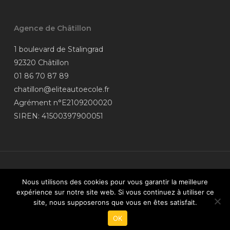
Agence de Châtillon
1 boulevard de Stalingrad
92320 Châtillon
01 86 70 87 89
chatillon@eliteautoecole.fr
Agrément n°E2109200020
SIREN: 41500397900051
© 2026 Élite Auto-Moto-école.
Nous utilisons des cookies pour vous garantir la meilleure
Données personnelles
| Coordonnées
expérience sur notre site web. Si vous continuez à utiliser ce
du
médiateur
| Site réalisé par
vroomvroom.fr
| Financez votre
site, nous supposerons que vous en êtes satisfait.
permis de conduire grâce à votre
compte CPF
OK