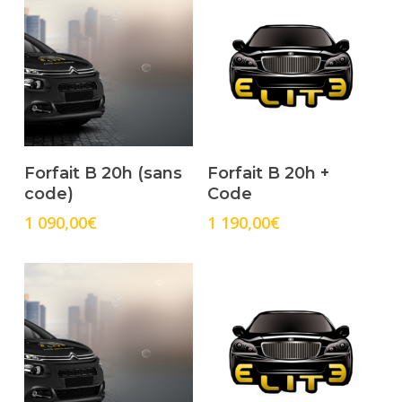
Select Options
Select Options
Forfait B 20h (sans
Forfait B 20h +
code)
Code
1 090,00
€
1 190,00
€