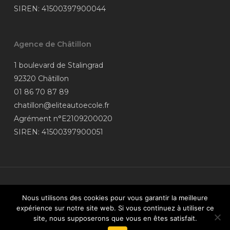
SIREN: 41500397900044
Agence de Châtillon
1 boulevard de Stalingrad
92320 Châtillon
01 86 70 87 89
chatillon@eliteautoecole.fr
Agrément n°E2109200020
SIREN: 41500397900051
© 2026 Élite Auto-Moto-école.
Nous utilisons des cookies pour vous garantir la meilleure
Données personnelles
| Coordonnées
expérience sur notre site web. Si vous continuez à utiliser ce
du
médiateur
| Site réalisé par
vroomvroom.fr
| Financez votre
site, nous supposerons que vous en êtes satisfait.
permis de conduire grâce à votre
compte CPF