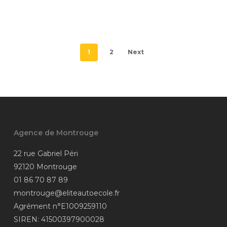
1
2
Next
Agence de Montrouge
22 rue Gabriel Péri
92120 Montrouge
01 86 70 87 89
montrouge@eliteautoecole.fr
Agrément n°E1009259110
SIREN: 41500397900028