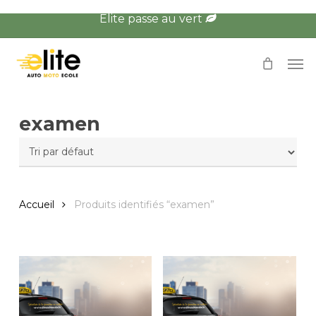
Skip
Élite passe au vert
to
main
Men
content
examen
Accueil
Produits identifiés “examen”