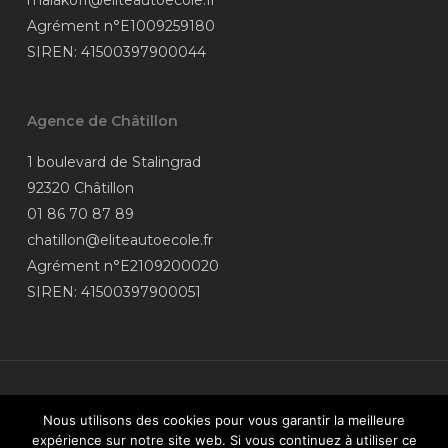
malakoff@eliteautoecole.fr
Agrément n°E1009259180
SIREN: 41500397900044
Agence de Châtillon
1 boulevard de Stalingrad
92320 Châtillon
01 86 70 87 89
chatillon@eliteautoecole.fr
Agrément n°E2109200020
SIREN: 41500397900051
Nous utilisons des cookies pour vous garantir la meilleure
© 2026 Élite Auto-Moto-école.
Données personnelles
| Coordonnées
expérience sur notre site web. Si vous continuez à utiliser ce
du
médiateur
| Site réalisé par
vroomvroom.fr
| Financez votre