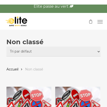
Skip
Élite passe au vert
to
main
Men
content
Non classé
Accueil
Non classé