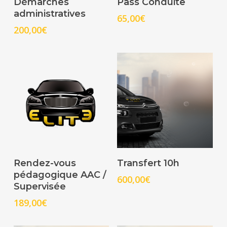
Démarches
Pass Conduite
administratives
65,00
€
200,00
€
Select Options
Select Options
Rendez-vous
Transfert 10h
pédagogique AAC /
600,00
€
Supervisée
189,00
€