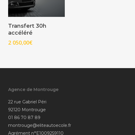
Select Options
Transfert 30h
accéléré
2 050,00
€
Agence de Montrouge
22 rue Gabriel Péri
92120 Montrouge
01 86 70 87 89
montrouge@eliteautoecole.fr
Agrément n°E1009259110